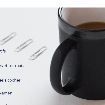
ifs;
s et tes mois;
es à cocher;
 examen.