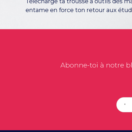
Télécharge ta trousse à outils dès m
entame en force ton retour aux étud
Abonne-toi à notre bl