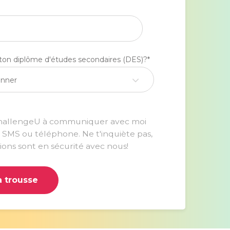
 ton diplôme d'études secondaires (DES)?
*
onner
ChallengeU à communiquer avec moi
, SMS ou téléphone. Ne t'inquiète pas,
ions sont en sécurité avec nous!