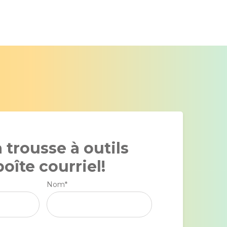
a trousse à outils
oîte courriel!
Nom
*