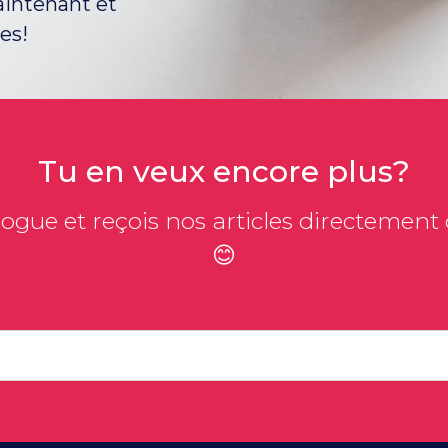
aintenant et
es!
Tu en veux encore plus?
ogue et reçois nos articles directement d
😊